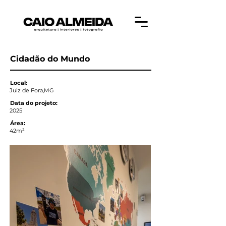
Cidadão do Mundo
Local:
Juiz de Fora,MG
Data do projeto:
2025
Área:
42m²